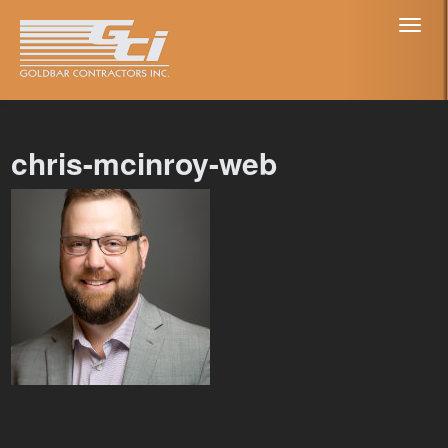
Toggl
naviga
chris-mcinroy-web